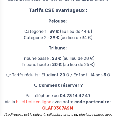
Tarifs CSE avantageux :
Pelouse :
Catégorie 1 :
39 €
(au lieu de 44 €)
Catégorie 2 :
29 €
(au lieu de 34 €)
Tribune :
Tribune basse :
23 €
(au lieu de 28 €)
Tribune haute :
20 €
(au lieu de 25 €)
👉 Tarifs réduits : Étudiant
20 €
/ Enfant -14 ans
5 €
📞
Comment réserver ?
Par téléphone au
04 73 14 47 47
Via la
billetterie en ligne
avec notre
code partenaire
:
CLAF0307ASM
(Le Process est le suivant : sélectionner une ou plusieurs places avec